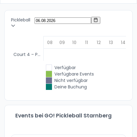
Pickleball
08
09
10
11
12
13
14
1
Court 4 – Pickleball Only
Verfügbar
Verfügbare Events
Nicht verfügbar
Deine Buchung
Events bei GO! Pickleball Starnberg