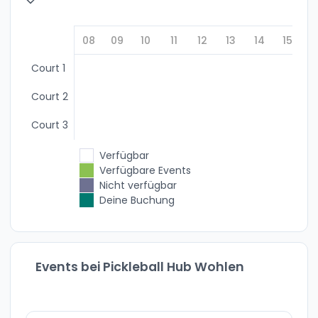
08
09
10
11
12
13
14
15
1
Court 1
Court 2
Court 3
Verfügbar
Verfügbare Events
Nicht verfügbar
Deine Buchung
Events bei Pickleball Hub Wohlen